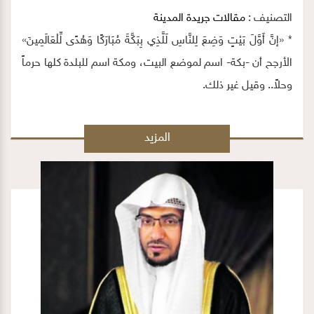
التصنيف :
مقالات جريدة المدينة
* «إنَّ أَوَّلَ بَيْتٍ وَضِعَ لِلنَّاسِ لَلَّذِي بِبَكَّةَ مُبَارَكًا وَهُدًى لِّلْعَالَمِينَ»
الأرجح أن -بكة- اسم لموضع البيت، ومكة اسم للبلدة كلها حرماً
وحلاً.. وقيل غير ذلك.
المزيد