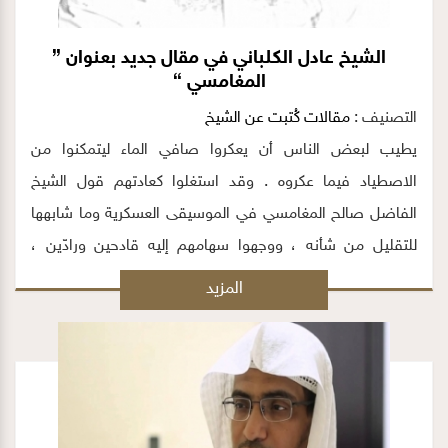
الشيخ عادل الكلباني في مقال جديد بعنوان {
المغامسي }
التصنيف :
مقالات كُتبت عن الشيخ
يطيب لبعض الناس أن يعكروا صافي الماء ليتمكنوا من
الاصطياد فيما عكروه . وقد استغلوا كعادتهم قول الشيخ
الفاضل صالح المغامسي في الموسيقى العسكرية وما شابهها
للتقليل من شأنه ، ووجهوا سهامهم إليه قادحين ورادّين ،
ومتهمين له بالصوفية ، وأخذ الأجرة على الفتيا !!!! ومن هذا
المزيد
القبيل.