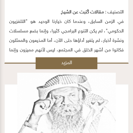
التصنيف :
مقالات كُتبت عن الشيخ
في الزمن السابق، وعندما كان خيارنا الوحيد هو "التلفزيون
الحكومي"، لم يكن التنوع البرامجي كثيرا، وإنما بضع مسلسلات
ونشرة أخبار، لم يتغير أداؤها حتى الآن، أما المذيعون والممثلون
فكانوا من أشهر الخلق في المجتمع، ليس لأنهم مميزون وإنما
كانوا قدرنا ولا بديل لهم.
المزيد
https://www.alwatan.com.sa/article/22208/المغامسي-
الشيخ-الصالح