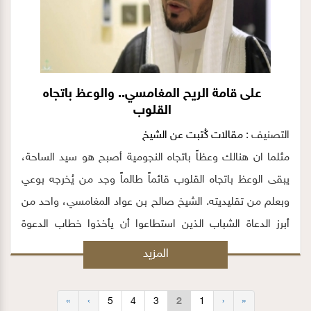
على قامة الريح المغامسي.. والوعظ باتجاه
القلوب
التصنيف :
مقالات كُتبت عن الشيخ
مثلما ان هنالك وعظاً باتجاه النجومية أصبح هو سيد الساحة،
يبقى الوعظ باتجاه القلوب قائماً طالماً وجد من يُخرجه بوعي
وبعلم من تقليديته. الشيخ صالح بن عواد المغامسي، واحد من
أبرز الدعاة الشباب الذين استطاعوا أن يأخذوا خطاب الدعوة
بالقيمة والموضوعية إلى مساق عصري ومؤثر
المزيد
»
›
5
4
3
2
1
‹
«