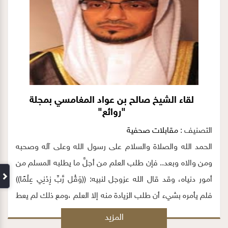
لقاء الشيخ صالح بن عواد المغامسي بمجلة
"روائع"
التصنيف :
مقابلات صحفية
الحمد الله والصلاة والسلام على رسول الله وعلى آله وصحبه
ومن والاه وبعد.. فإن طلب العلم من أجلَّ ما يطلبه المسلم من
أمور دنياه، وقد قال الله عزوجل لنبيه: ((وَقُل رَّبِّ زِدْنِي عِلْمًا))
فلم يأمره بشيء أن طلب الزيادة منه إلا العلم ،ومع ذلك لم يعط
نبيه الطريقة التي يطلب بها العلم ما دام غلب عل ظنه أنه الحق
المزيد