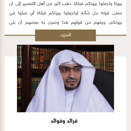
بيوتا واجعلوا بيوتكم قبلة). ذهب كثير من أهل التفسير إلى ان
معنى قوله جل شأنه (واجعلوا بيوتكم قبلة) أي صلوا في
بيوتكم، ويفهم من قولهم هذا وصرح به بعضهم أن بني
إسرائيل كانوا يصلون في البيع فشدد عليهم فرعون فأوحى الله
المزيد
إليهم أن اجعلوا الصلاة في البيوت، وأقول: ان المعطيات
التاريخية المستقاة من القرآن والسنة لا تساعد على قبول هذا
الفهم الذي ذهب إليه هؤلاء الاجلاء من العلماء
فرائد وفوائد