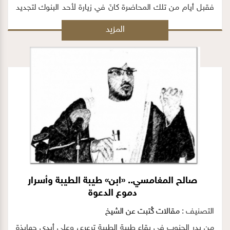
فقبل أيام من تلك المحاضرة كانَ في زيارة لأحد البنوك لتجديد
بطاقته المصرفية؛ ولأنّ مديرَ البنك الذي يستقبله (عادة) في
المزيد
مكتبه كان غائبًا، قَادَه حارسُ الأمن الذي تَعَرّف عليه إلى (صالة
كبار العملاء، وفيها طبعًا يتِم تداول الأسهم)!
صالح المغامسي.. «ابن» طيبة الطيبة وأسرار
دموع الدعوة
التصنيف :
مقالات كُتبت عن الشيخ
من بدر الجنوب في بقاع طيبة الطيبة ترعرع، وعلى أيدي جهابذة