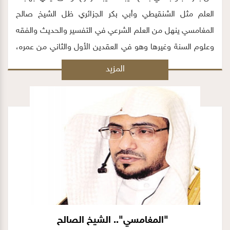
العلم مثل الشنقيطي وأبي بكر الجزائري ظل الشيخ صالح
المغامسي ينهل من العلم الشرعي في التفسير والحديث والفقه
وعلوم السنة وغيرها وهو في العقدين الأول والثاني من عمره،
مستغلاً حلقات العلم ومواطن المعرفة التي كانت تملأ جنبات
المزيد
المدينة المنورة، ومتباركاً بعظمة المكان متسلحاً بدوافع إيمانية
نحو التميز في العلم الشرعي..
"المغامسي".. الشيخ الصالح