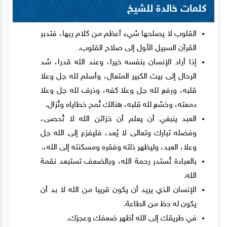
كلمات خالدة للشيخ
القلوب لا يصلحها شيء أعظم من كلام ربها، فتدبر
القرآن السبيل الأول إلى صلاح القلوب.
إذا أراد الإنسان بنفسه خيرا، وعند الله قدرا، شد
الرحال إلى بيت الكبير المتعال، وأسلم لله جل وعلا
قلبه، ورفع لله جل وعلا كفه، وذرف لله جل وعلا
دمعته، وخشع لله قلبه، هنالك تُمح خطاياه وتُزال.
العبد ينبغي أن يعلم أن خزائن الله لا تُحصى،
وفضله تبارك وتعالى لا يُعد، فليفزع إلى الله جل
وعلا، العبد، وليظهر ذلته وفقره ومسكنته إلى الله،.
بالعبادة تُستدر رحمة الله، وبالضعف تستبعد نقمة
الله.
الإنسان الذي يريد أن يكون قريبا من الله لا بد أن
يكون له حظ من الطاعة.
في طريقك إلى الله أظهر ضعفك وعجزك.