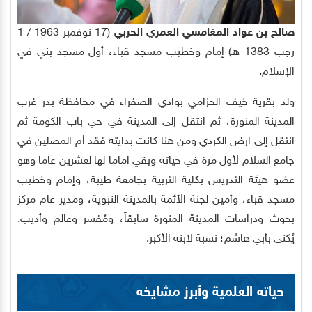
صالح بن عواد المغامسي العمري الحربي
(17 نوفمبر 1963 / 1
رجب 1383 هـ) إمام وخطيب مسجد قباء، أول مسجد بني في
الإسلام.
ولد بقرية خيف الحزامي بوادي الصفراء في محافظة بدر غرب
المدينة المنورة، ثم انتقل إلى المدينة في حي باب الكومة ثم
انتقل إلى ارض الكردي ومن هنا كانت بدايته فقد أم المصلين في
جامع السلام لأول مرة في حياته وبقي اماما لها لعشرين عاما وهو
عضو هيئة التدريس بكلية التربية بجامعة طيبة، وإمام وخطيب
مسجد قباء، وأمين لجنة الأئمة بالمدينة النبوية، ومدير عام مركز
بحوث ودراسات المدينة المنورة سابقاَ، ومُفسر وعالم وأديب.
يُكنى بأبي هاشم؛ نسبة لابنه الأكبر.
حياته العلمية وأبرز مشايخه