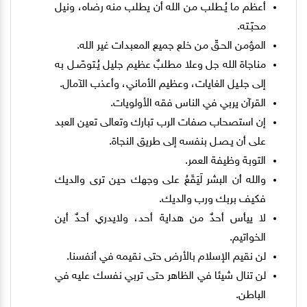
أعظم ما يُـطلب من الله أن يطلب منه رضاه، ونيل
محبّـته.
المؤمن الحـقّ من خلع جميع المعبدات غير الله.
مناجاة الله جل وعلا مطلبٌ عظيم جليل يُـتوصّـل به
إلى جلـيل الغايات، وعظيم الأماني، وأعذب الآمال.
القرآن يربي في الناس فقه الأولويات.
إن استصحاب صفات الرب تبارك وتعالى تعين العبد
على أن يـصـل بنفسه إلى طريق النجاة.
التوبة وظيفة العمر.
والله أن البشر لَيَقَعُ على وجهك حين ترى والديك
فكيف بربك ورب والديك.
لا ييأس أحدٌ من هداية أحد، ولايدري أحدٌ أين
الخواتيم.
لن نقيم الإسلام بالأرض حتى نقيمه في أنفسنا.
لن تنال شيئا في الظاهر حتى تربي نفسك عليه في
الباطن.