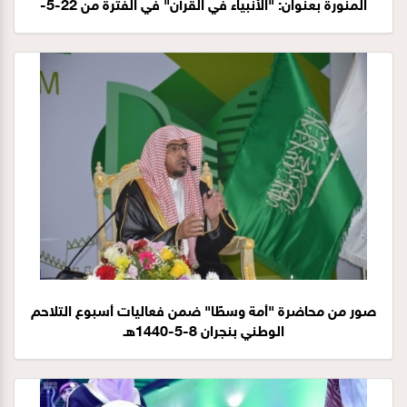
المنورة بعنوان: "الأنبياء في القرآن" في الفترة من 22-5-
1440هـ إلى 24-5-1440هـ
صور من محاضرة "أمة وسطًا" ضمن فعاليات أسبوع التلاحم
الوطني بنجران 8-5-1440هـ