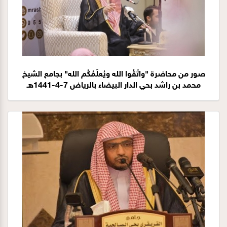
صور من محاضرة "واتَّقُوا الله ويُعلِّمُكُم الله" بجامع الشيخ
محمد بن راشد بحي الدار البيضاء بالرياض 7-4-1441هـ