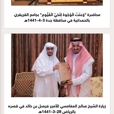
محاضرة "وَعنََتْ الْوُجُوهُ لِلْحَيِّ الْقَيُّومِ" بجامع القريقري
بالحمدانية في محافظة جدة 3-4-1441هـ
زيارة الشيخ صالح المغامسي للأمير فيصل بن خالد في قصره
بالرياض 28-3-1441هـ