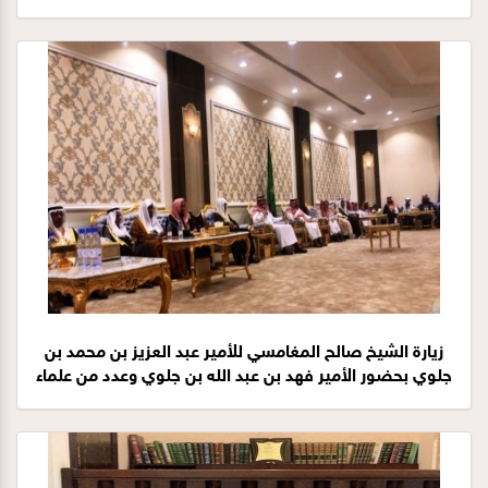
٢٤-٤-١٤٤١هـ
زيارة الشيخ صالح المغامسي للأمير عبد العزيز بن محمد بن
جلوي بحضور الأمير فهد بن عبد الله بن جلوي وعدد من علماء
ووجهاء وقضاة منطقة الأحساء 8-4-1441هـ