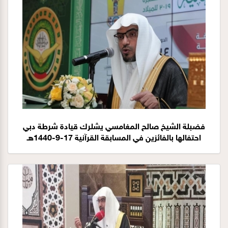
فضبلة الشيخ صالح المغامسي يشلرك قيادة شرطة دبي
احتفالها بالفائزين في المسابقة القرآنية 17-9-1440هـ