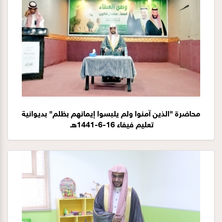
محاضرة "الذين آمنوا ولم يلبسوا إيمانهم بظلم" بديوانية
تعليم فيفاء 16-6-1441هـ