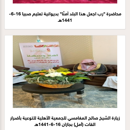
محاضرة "رب اجعل هذا البلد آمنًا" بديوانية تعليم صبيا 16-6-
1441هـ
زيارة الشيخ صالح المغامسي للجمعية الأهلية للتوعية بأضرار
القات (أمل) بجازان 16-6-1441هـ