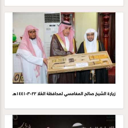
زيارة الشيخ صالح المغامسي لمحافظة العُلا ٢٢-٣-١٤٤١هـ