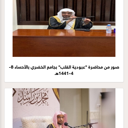
صور من محاضرة "عبودية القلب" بجامع الخضري بالأحساء 8-
4-1441هـ