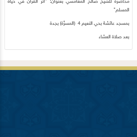
محاضرة للشيخ صالح المغامسي بعنوان: "أثر القرآن في حياة
المسلم"
بمسجد عائشة بحي النعيم 4 (المسرَّة) بجدة
بعد صلاة العشاء