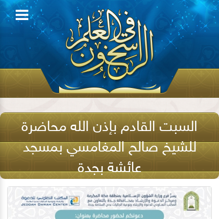
السبت القادم بإذن الله محاضرة
للشيخ صالح المغامسي بمسجد
عائشة بجدة