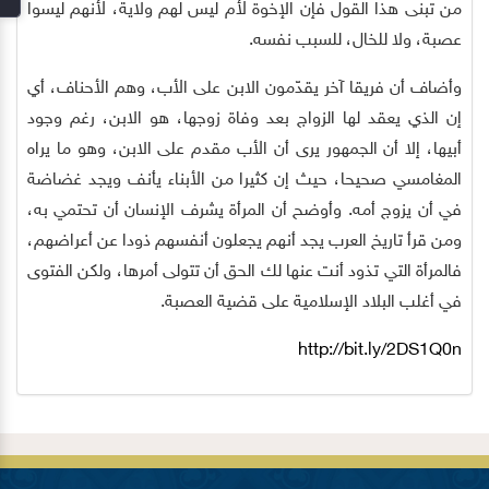
من تبنى هذا القول فإن الإخوة لأم ليس لهم ولاية، لأنهم ليسوا
عصبة، ولا للخال، للسبب نفسه.
وأضاف أن فريقا آخر يقدّمون الابن على الأب، وهم الأحناف، أي
إن الذي يعقد لها الزواج بعد وفاة زوجها، هو الابن، رغم وجود
أبيها، إلا أن الجمهور يرى أن الأب مقدم على الابن، وهو ما يراه
المغامسي صحيحا، حيث إن كثيرا من الأبناء يأنف ويجد غضاضة
في أن يزوج أمه. وأوضح أن المرأة يشرف الإنسان أن تحتمي به،
ومن قرأ تاريخ العرب يجد أنهم يجعلون أنفسهم ذودا عن أعراضهم،
فالمرأة التي تذود أنت عنها لك الحق أن تتولى أمرها، ولكن الفتوى
في أغلب البلاد الإسلامية على قضية العصبة.
http://bit.ly/2DS1Q0n