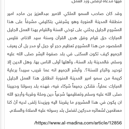
فيها مدعاة لرفض وردّ العمل.
وقد كان صاحب السمو الملكي الامير عبدالعزيز بن ماجد امير
منطقة المدينة المنورة وهو يشرفني بتكليفي مشرفاً على هذا
المشروع الجليل يحثني على توخي السنة والقيام بهذا العمل الجليل
المبارك حق قيام وفق هدى القرآن وسنة سيد الانام. فليس
المقصود من هذا المشروع تعظيم حجر أو جبل أو مدر بل أن يعرف
الجميع كيف تكون السكنى في بلد صفوة البشر صلى الله عليه
وسلم. فالمدينة بلد السنة، وأهلها أولى الناس بها. وهل الدين إلا
توحيد واتباع للسنة؟. وأبشر الجميع انه عما قريب سيبدأ برعاية
كريمة من سمو امير المدينة المنورة انطلاق هذا العمل الجليل
المبارك عملياً، فلنكن جميعاً شركاء فيه، فهذه بلد رسولنا وحبيبنا
صلى الله عليه وسلم وتعظيمها شرعياً دين وملة وقربة وأرجو الله
ان يكون في هذا المشروع ما يقربنا اليه ويزيدنا زلفى لديه أنْ كنا
معظمين لشعائره مدركين لفضل بلد رسوله عليه الصلاة والسلام.
https://www.al-madina.com/article/12856/