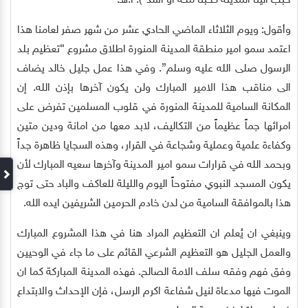
حبب الينا المدينة كحبنا مكة او اشد”). أ.هـ.
وأقول: ويوم الثلاثاء الماضي الحادي عشر من شهر صفر لعامنا هذا
اعتمد سمو امير منطقة المدينة المنورة اطلاق مشروع “تعظيم بلد
الرسول صلى الله عليه وسلم”. وفي هذا عمل جليل خالد يضاف
الى مناقب هذا الامير المبارك ولن يكون آخرها بإذن الله. إن
المكانة السامية للمدينة المنورة في قلوب المسلمين تفرض على
امرائها جماً عظيماً من التكاليف، لابد معها من امانة ودين متين
وكفاءة علمية وعملية وشجاعة في القرار، وهذه السجايا ظاهرة جداً
وبحمد الله في قرارات سمو امير المدينة وآخرها سعيه المبارك لأن
يكون المسجد النبوي مفتوحاً اليوم والليلة للعاكف والباد حتى توج
هذا بالموافقة السامية من لدن خادم الحرمين الشريفين ايده الله.
وينبغي ان يُعلم ان التعظيم المراد هنا في هذا المشروع المبارك
والعمل الجليل هو التعظيم الشرعي القائم على ما جاء في الوحيين
وفق فهم وفقه سلف الامة الصالح. فهذه المدينة المباركة كما ان
الموت فيها مدعاة لنيل شفاعة اكرم الرسل، فإن الإحداث والابتداع