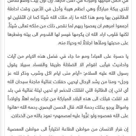
في اكمل مبانيها والبركة في اعلى آثارها: (إن أول بيت وضع للناس
للذي ببكة مباركاً) وهي اعظم هيبة وأجل في الأعين وقت احاطة
الطائفين بها ومع هذا كله ما زاد ملك الله شيئا كما ان الثقلين لو
اجمعوا امرهم ان يعصوا ربهم لما نقص ذلك من ملكه تعالى شيئاً.
لكنها قلوب اراد الله ان يكرمها فيسر لها القدوم الى بيته وفطرها
على محبتها وملأها اجلالاً له وحياءً منه.
يا حسرة على العباد! ومع ما جاء في فضل هذه الايام من آيات
واحاديث فيأبى اقوام الا الضلالة طريقا والفساد سبيلا يقول
رسول الله عليه السلام: «أيام منى ايام اكل وشرب وذكر لله عز
وجل» ومنا من يشد الرحال ليحيي حفلات غنائية ماجنة سبحان الله
أي اخي إن الطائرة التي اقلتك لتحضر او تحيي ليلة غنائية في بلد
قد اقلت قبلك الى هذه البلاد المباركة من ترك وراءه اهلاً واولاداً
واموالاً يرجو بذلك رحمة الله. قال الحسن البصري رحمه الله «هانوا
على الله فعصوه ولو عَزَّوا عليه لعصمهم» نعوذ بالله من الخذلان.
إن فرار الانسان من مواطن الطاعة اختياراً الى مواطن المعصية