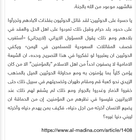
فالشهيد موعود من الله بالجنة.
يا حسرة على الحوثيين: لقد قاتل الحوثيون بفلذات اكبادهم وتجرأوا
على حدود بلد حرام وقبل ذلك تمردوا على اهل الحل والعقد في
بلادهم ومع ذلك يقول المسؤول الايراني (لاريجاني) «أستغرب
قصف المقاتلات السعودية للمسلمين في اليمن» ويكفي
الحوثيين ان يعتبروا لو تفكروا في هذا التصريح وحده، ان الشيعة
الامامية لا يصفون احداً من اهل الاسلام “بالمؤمنين” الا من كان
يؤمن كلياً بما يؤمنون به ومع محاولة الحوثيين الميل بالمذهب
الزيدي نحو كعبة قم ومقام طهران وتضحيتهم في سبيل ذلك حتى
خفروا الذمار وغدروا بالجوار ومع ذلك لم يشفع لهم ذلك عند
الايرانيين فليسوا في نظرهم من المؤمنين. إن من الحماقة ان
يضيع الانسان آخرته من اجل دنياه، فكيف بمن يهدم دنياه وآخرته
ليبني دنيا غيره؟
https://www.al-madina.com/article/1408