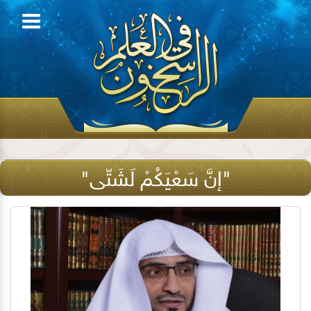
"إنَّ سَعْيَكُمْ لَشَتّى"