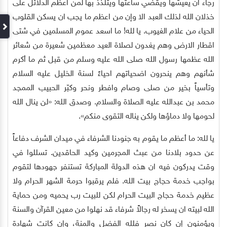
رجاء ان يعيشها ويقضي ساعتها ويتلذذ بها لمن اعظم الدلائل على
خذلان الله لذلك العبد الا وإن من اعظم ما يجب ان يسكن القلوب
الحياء من علام الغيوب. يا لله! ما اسعد عموم المسلمين في شتى
اقطار الارض وهم يغدون لصلاة العيد معظمين شعيرة من شعائر
الله عظمها رسول الله صلى الله عليه وسلم من قبل ثم ما أكرم
شأنهم وهم ينحرون اضحياتهم احياءً لسنة الخليل عليه السلام
وتأسياً بخير من صلى وصام وافطر ونحر وكبّر الحبيب الممجد
محمد بن عبدالله عليه الصلاة والسلام. وصدق الله: «لن ينال الله
لحومها ولا دماؤها ولكن يناله التقوى منكم».
يا لله: ما أعظم ما يقوم به جنودنا الشرفاء في ميدان الشرف دفاعاً
عن حدود بلادنا من عبث المجرمين وكيد الحاقدين. تسللوا في
وقت يدركون فيه ان هذه الدولة المباركة تستنفر جهودها لتقوم
بواجب خدمة حجاج بيت الله. فلم يرقبوا حرمة الشهر الحرام ولا
عظيم خدمة حجاج البيت الحرام لكن للبيت رب يحميه ومن حماية
الله لبيته ان يسخر له رجالاً شرفاء قد نهلوا من معين القرآن والسنة
ويؤمنون إن كان نصر فلله الفضل والمنة، وإن كانت شهادة